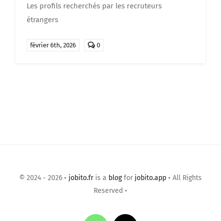
Les profils recherchés par les recruteurs
étrangers
comments
février 6th, 2026
0
on
Profils
recherchés
par
les
recruteurs
étrangers
:
les
compétences
qui
font
la
différence
en
2026
© 2024 - 2026 •
jobito.fr
is a
blog
for
jobito.app
• All Rights
Reserved •