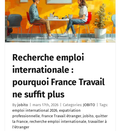
Recherche emploi
internationale :
pourquoi France Travail
ne suffit plus
By
jobito
|
mars 17th, 2026
|
Categories:
JOBITO
|
Tags:
emploi international 2026
,
expatriation
professionnelle
,
France Travail étranger
,
jobito
,
quitter
la France
,
recherche emploi internationale
,
travailler à
l'étranger