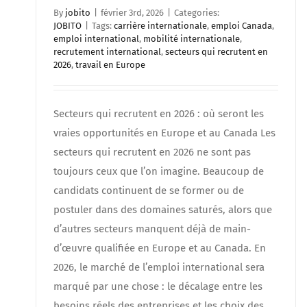
By
jobito
|
février 3rd, 2026
|
Categories:
JOBITO
|
Tags:
carrière internationale
,
emploi Canada
,
emploi international
,
mobilité internationale
,
recrutement international
,
secteurs qui recrutent en
2026
,
travail en Europe
Secteurs qui recrutent en 2026 : où seront les
vraies opportunités en Europe et au Canada Les
secteurs qui recrutent en 2026 ne sont pas
toujours ceux que l’on imagine. Beaucoup de
candidats continuent de se former ou de
postuler dans des domaines saturés, alors que
d’autres secteurs manquent déjà de main-
d’œuvre qualifiée en Europe et au Canada. En
2026, le marché de l’emploi international sera
marqué par une chose : le décalage entre les
besoins réels des entreprises et les choix des