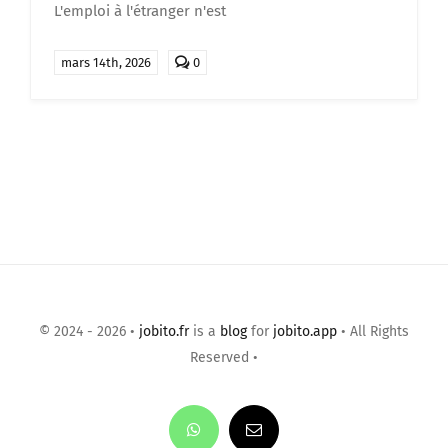
L'emploi à l'étranger n'est
comments
mars 14th, 2026
0
on
Emploi
à
l’étranger
:
pourquoi
de
plus
en
plus
de
Français
fuient
le
marché
du
travail
© 2024 - 2026 •
jobito.fr
is a
blog
for
jobito.app
• All Rights
en
2026
Reserved •