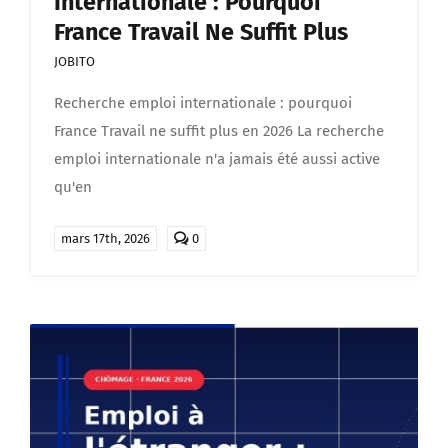
Internationale : Pourquoi
France Travail Ne Suffit Plus
JOBITO
Recherche emploi internationale : pourquoi
France Travail ne suffit plus en 2026 La recherche
emploi internationale n'a jamais été aussi active
qu'en
comments
mars 17th, 2026
0
on
Recherche
emploi
internationale
:
pourquoi
France
Travail
ne
suffit
plus