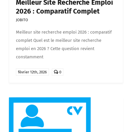
Meilleur Site Recherche Emploi
2026 : Comparatif Complet
JOBITO
Meilleur site recherche emploi 2026 : comparatif
complet Quel est le meilleur site recherche
emploi en 2026 ? Cette question revient
constamment
comments
février 12th, 2026
0
on
Meilleur
site
recherche
emploi
2026
:
comparatif
complet