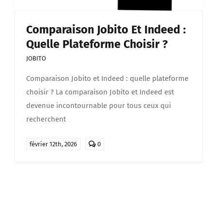
Comparaison Jobito Et Indeed :
Quelle Plateforme Choisir ?
JOBITO
Comparaison Jobito et Indeed : quelle plateforme
choisir ? La comparaison Jobito et Indeed est
devenue incontournable pour tous ceux qui
recherchent
comments
février 12th, 2026
0
on
Comparaison
Jobito
et
Indeed
:
quelle
plateforme
choisir
?