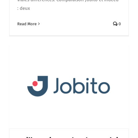
: deux
Read More
0