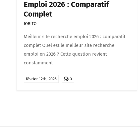
Emploi 2026 : Comparatif
Complet
JOBITO
Meilleur site recherche emploi 2026 : comparatif
complet Quel est le meilleur site recherche
emploi en 2026 ? Cette question revient
constamment
comments
février 12th, 2026
0
on
Meilleur
site
recherche
emploi
2026
:
comparatif
complet