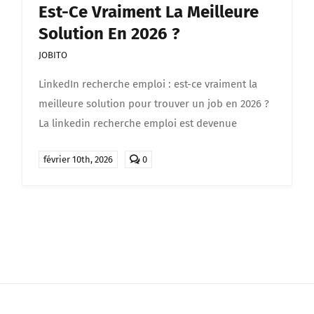
Est-Ce Vraiment La Meilleure
Solution En 2026 ?
JOBITO
LinkedIn recherche emploi : est-ce vraiment la
meilleure solution pour trouver un job en 2026 ?
La linkedin recherche emploi est devenue
comments
février 10th, 2026
0
on
LinkedIn
recherche
emploi
:
est-
ce
vraiment
la
meilleure
solution
en
2026
?