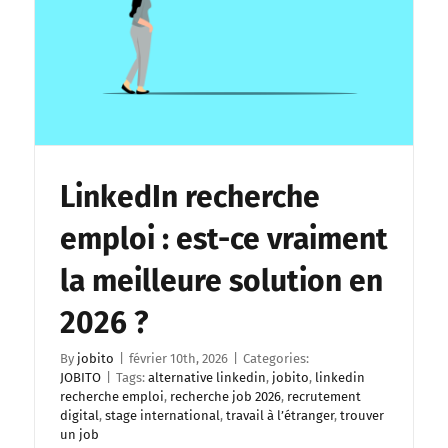
LinkedIn recherche
emploi : est-ce vraiment
la meilleure solution en
2026 ?
By
jobito
|
février 10th, 2026
|
Categories:
JOBITO
|
Tags:
alternative linkedin
,
jobito
,
linkedin
recherche emploi
,
recherche job 2026
,
recrutement
digital
,
stage international
,
travail à l’étranger
,
trouver
un job